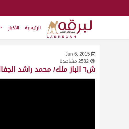
الرئيسية
الأخبار
Jun 6, 2015
2532 مشاهدة
ش٦ الباز ملك/ محمد راشد الجفالي النعيمي – المحلي الثاني ١٦/١٠/٢٠١٠-زمول-التوقيت ١٠:١١:٠٠