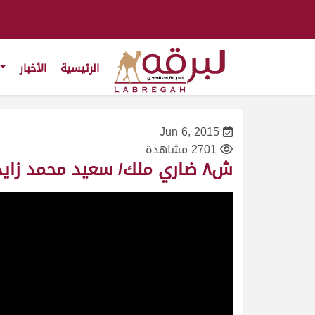
الرئيسية
الأخبار
Jun 6, 2015
2701 مشاهدة
ش٨ ضاري ملك/ سعيد محمد زايد الخيارين – السباق المحلي الثاني ١٦/١٠/٢٠١٠-زمول-التوقيت ١٠:١٠:١٤