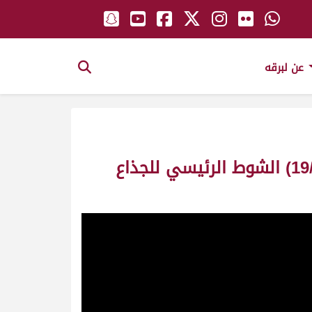
عن لبرقه
ش1 الرقاص لـ بطشان بن صالح اليامي (مهرجان سمو الأمير المفدى 19/4/2006) الشوط الرئيسي للجذاع