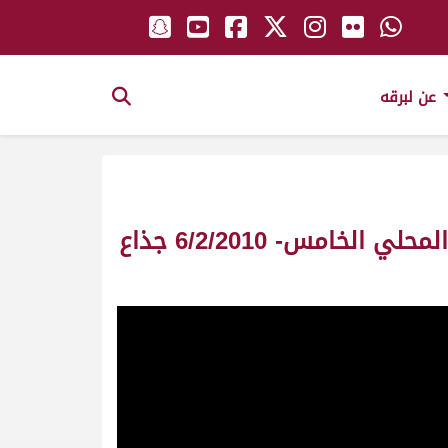
عن لبرقه
ش10 الذيبة ملك/ سعادة الشيخ القعقاع بن حمد بن خليفة آل ثاني -السباق المحلي الخامس- 6/2/2010 جذاع