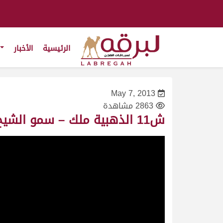
الرئيسية
الأخبار
May 7, 2013
2863 مشاهدة
ش11 الذهبية ملك – سمو الشيخ زايد بن حمدان بن زايد آل نهيان- سباق سمو الأمير- بكار- ت 9:29:53