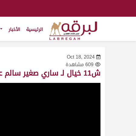
الرئيسية
الأخبار
Oct 18, 2024
609 مشاهدة
ش11 خيال لـ ساري صغير سالم علي العامري (مهرجان الظفرة 18-10-2024م) حقايق بكار 4:21:5