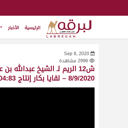
الرئيسية
الأخبار
Sep 8, 2020
2996 مشاهدة
ش12 الريم لـ الشيخ عبدالله 
8/9/2020 – لقايا بكار إنتاج 6:04:83