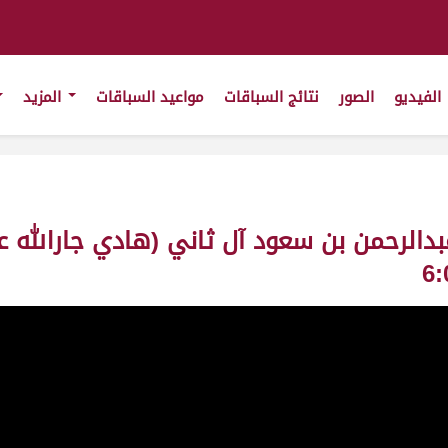
الفيديو
الصور
نتائج السباقات
مواعيد السباقات
المزيد
بن عبدالرحمن بن سعود آل ثاني (هادي جارالله ع