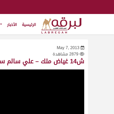
الرئيسية
الأخبار
May 7, 2013
2879 مشاهدة
ش14 غياض ملك – علي سالم سنيد الدعية- سباق سمو الأمير- قعدان- ت 7:50:72