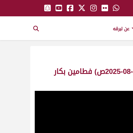
عن لبرقه
ش19 خيال لـ صبيح محمد سعيد الوهيبي (مهرجان العين لسباقات الهجن 02-08-2025ص) فطامين بكار