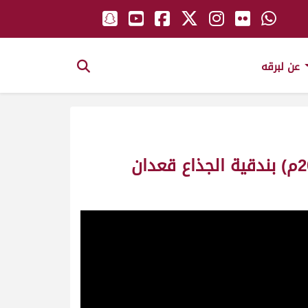
عن لبرقه
ش2 المقنع لـ جبر ناصر راشد علي المقارح (مهرجان حاكم الشارقة 06-11-2024م) بندقية الجذاع قعدان