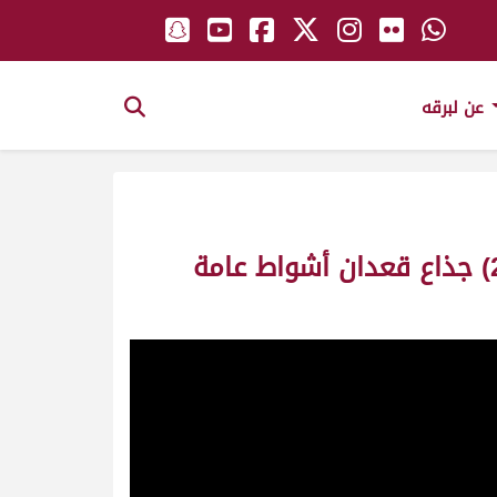
عن لبرقه
ش2 سراب لـ محمد بن دغاش العامري (مهرجان سمو الأمير المفدى 2/4/2003) جذاع قعدان أشواط عامة