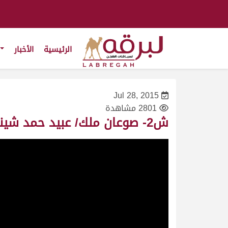
الرئيسية
الأخبار
Jul 28, 2015
2801 مشاهدة
ش2- صوعان ملك/ عبيد حمد شينان – المحلي الثاني 3/10/2009- جذاع قعدان- توقيت 7:55:05