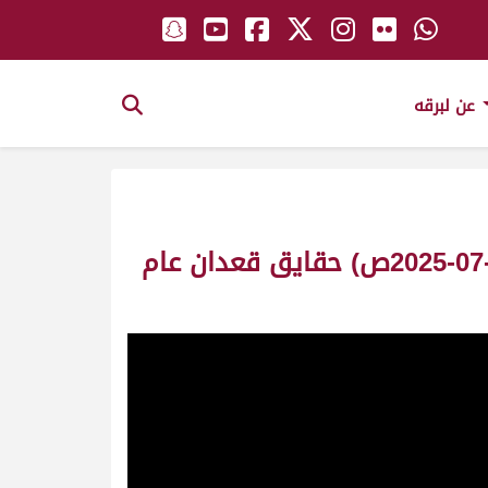
عن لبرقه
ش28 أدهم لـ مسلم حمد متعب محمد العامري (منافسات موسم الطائف 31-07-2025ص) حقايق قعدان عام