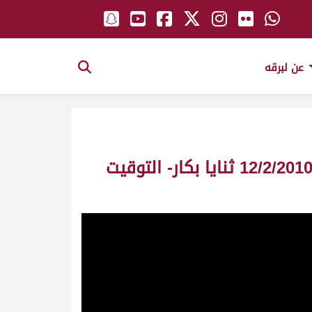
عن لبرقه
ش3 الشاهينية ملك/ عبد الله حمد هيان العامري -السباق المحلي الخامس- 12/2/2010 ثنايا بكار- التوقيت