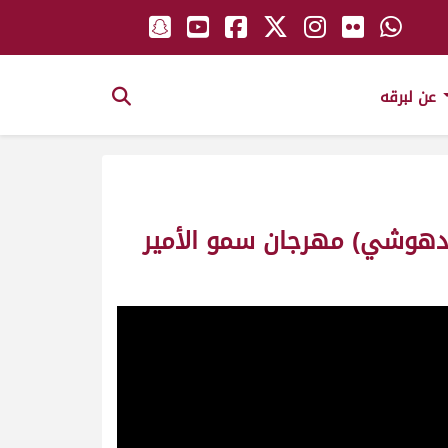
عن لبرقه
لمدهوشي) مهرجان سمو الأمير