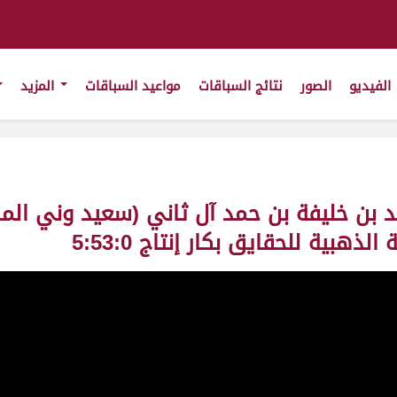
الفيديو
الصور
نتائج السباقات
مواعيد السباقات
المزيد
حمد بن خليفة بن حمد آل ثاني (سعيد وني ا