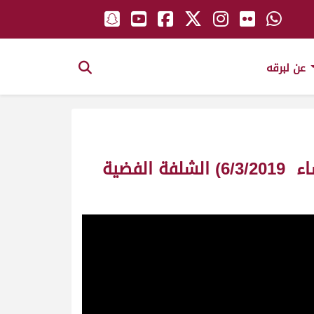
عن لبرقه
ش3 العيطموس لـ ناصر عبدالله أحمد المسند (مهرجان سمو الأمير الوالد مساء 6/3/2019) الشلفة الفضية