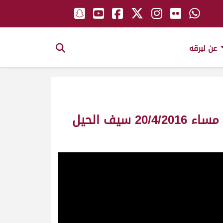
عن لبرقه
ش4 الداودية لـ هجن الشحانية (سالم بن فاران المري) مهرجان ختامي الوثبة مساء 20/4/2016 سيف الحيل