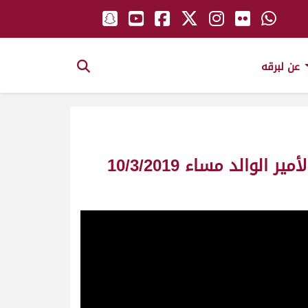
عن لبرقه
ش4 شغموم لـ هجن الشحانية (جابر بن سالم بن فاران المري) مهرجان سمو الأمير الوالد مساء 10/3/2019