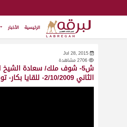
الرئيسية
الأخبار
Jul 28, 2015
2706 مشاهدة
ش5- شوف ملك/ سعادة الشيخ ا
الثاني 2/10/2009- للقايا بكار- توقيت 6:22:11