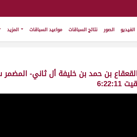
الفيديو
الصور
نتائج السباقات
مواعيد السباقات
المزيد
لقعقاع بن حمد بن خليفة أل ثاني- المضمر س