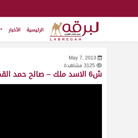
الرئيسية
الأخبار
May 7, 2013
3125 مشاهدة
ش6 الاسد ملك – صالح حمد القمرا المري- سباق سمو الأمير- قعدان- ت 7:42:63