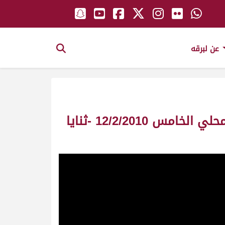
عن لبرقه
ش6 صوغان ملك/ سمو الشيخ محمد بن راشد بن سعيد آل مكتوم -السباق المحلي الخامس 12/2/2010 -ثنايا