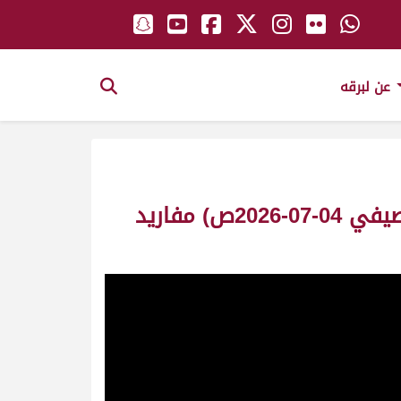
عن لبرقه
ش8 الشبابي لـ سالم محمد حمد الانقح المري (التمهيدي الأول المهرجان الصيفي 04-07-2026ص) مفاريد