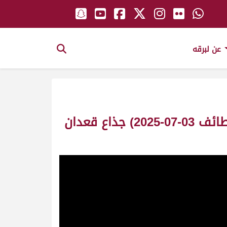
عن لبرقه
ش8 النداوي لـ علي شافي علوش العجمي (السباق الصيفي الثاني ميدان الطائف 03-07-2025) جذاع قعدان