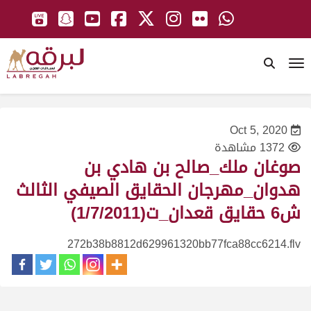
To
Oct 5, 2020
1372 مشاهدة
صوغان ملك_صالح بن هادي بن
هدوان_مهرجان الحقايق الصيفي الثالث
ش6 حقايق قعدان_ت(1/7/2011)
272b38b8812d629961320bb77fca88cc6214.flv