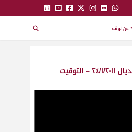
عن لبرقه
ضاري ملك/ سعيد محمد زايد الخيارين (كأس المونديال للزمول) مهرجان المونديال ٢٤/١/٢٠١١ – التوقيت