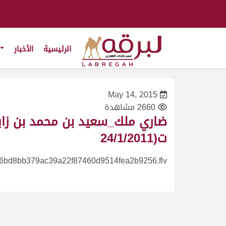
الرئيسية
الأخبار
May 14, 2015
2660 مشاهدة
ت(24/1/2011
6bd8bb379ac39a22f87460d9514fea2b9256.flv