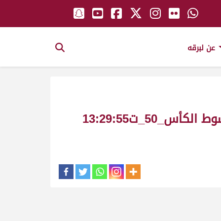
عن لبرقه
ضاري ملك_سعيد بن محمد بن زايد الخيارين_سباق المونديال زمول مسائي شوط الكأس_50_ت13:29:55