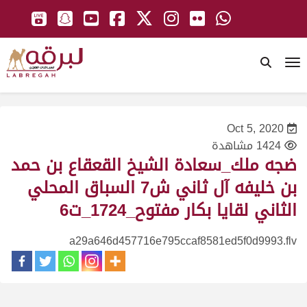
To
Oct 5, 2020
1424 مشاهدة
ضجه ملك_سعادة الشيخ القعقاع بن حمد
بن خليفه آل ثاني ش7 السباق المحلي
الثاني لقايا بكار مفتوح_1724_ت6
a29a646d457716e795ccaf8581ed5f0d9993.flv