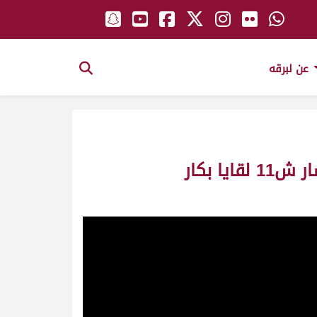
عن لبرقه
طماعة ملك_سعادة الشيخ القعقاع بن حمد بن خليفة آل ثاني_سباق المستشار ش11 لقايا بكار