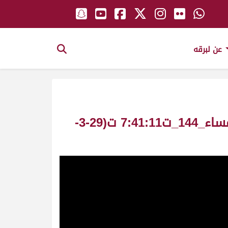
عن لبرقه
عاليا ملك_محمد عبيد عيد المنصوري سباق سمو الأمير ش11 لقايا بكار عام مساء_144_ت7:41:11 ت(29-3-