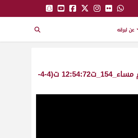
عن لبرقه
عاليه ملك_محمد بن زايد بن خلفان المنصوري سباق سمو الأمير ش5 حيل عام مساء_154_ت12:54:72 ت(4-4-