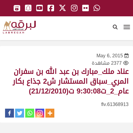
To
May 6, 2015
2377 مشاهدة
عناد ملك_مبارك بن عبد الله بن سفران
المري_سباق المستشار ش2 جذاع بكار
عام_2_ت9:30:08 ت(21/12/2010)
61368913.flv