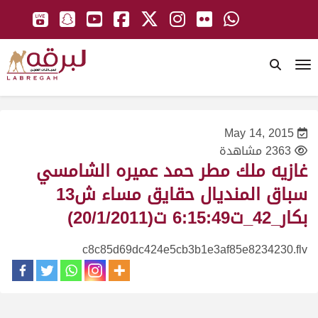
To
May 14, 2015
2363 مشاهدة
غازيه ملك مطر حمد عميره الشامسي
سباق المنديال حقايق مساء ش13
بكار_42_ت6:15:49 ت(20/1/2011)
c8c85d69dc424e5cb3b1e3af85e8234230.flv