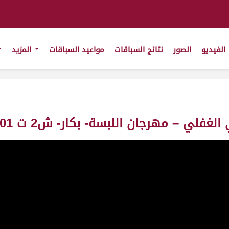
الفيديو
الصور
نتائج السباقات
مواعيد السباقات
المزيد
ي – مهرجان اللبسة- بكار- ش2 ت 13:06:01