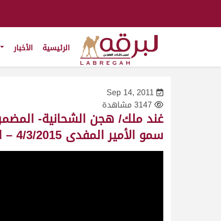
الرئيسية
الأخبار
Sep 14, 2011
3147 مشاهدة
غند ملك/ هجن الشحانية- المضم
سمو الأمير المفدى 4/3/2015 – التوقيت 12:08:86