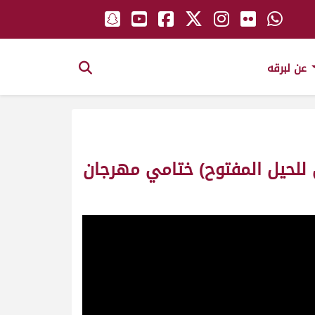
عن لبرقه
للحيل المفتوح) ختامي مهرجان