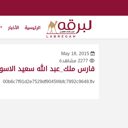
الرئيسية
الأخبار
May 18, 2015
2277 مشاهدة
فارس ملك_عبد الله سعيد الاسود_مهر
00b6c7f91d2e7529df9045f4bfc7892c9648.flv