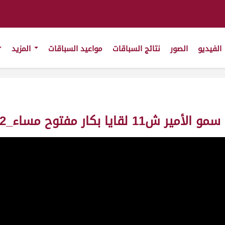
الفيديو
الصور
نتائج السباقات
مواعيد السباقات
المزيد
اء_142_ت7:50:25 ت(28-3-2011)