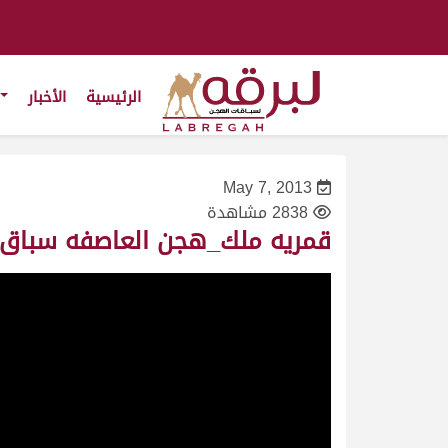
الرئيسية
الأخبار
May 7, 2013
2838 مشاهدة
قمريه ملك_هجن العاصفه سباق سمو الأمير ش11 لقايا بكار مفتوح مس