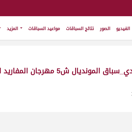
الفيديو
الصور
نتائج السباقات
مواعيد السباقات
المزيد
لطامه ملك_عبد الله حسين البريدي_سباق الموند