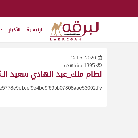
الرئيسية
الأخبار
Oct 5, 2020
1395 مشاهدة
لطام ملك_عبد الهادي سعيد الشهواني_مهرج
e5778e9c1eef9e4be9f69bb07808aae53002.flv