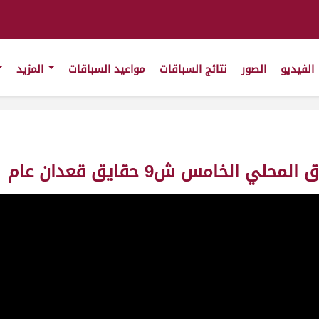
الفيديو
الصور
نتائج السباقات
مواعيد السباقات
المزيد
 قعدان عام_78_ت4:41:82 ت(10/2/2011)