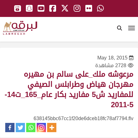
To
May 18, 2015
2728 مشاهدة
مرعوشه ملك_على سالم بن مهيره
مهرجان هياض وطرابلس الصيفي
للمفاريد ش5 مفاريد بكار عام_165_ت14-
5-2011
638145bbc67cc1f20de6dceb18fc78af7794.flv