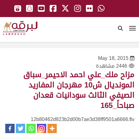
To
May 18, 2015
2446 مشاهدة
مزاح ملك_علي احمد الاحيمر_سباق
المونديال ش10 مهرجان المفاريد
الصيفي الثالث سودانيات قعدان
صباحاً_165
12b80462d823b2d00b7ae3d38ff9501a6666.flv