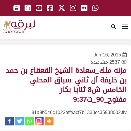
To
Jun 16, 2015
2537 مشاهدة
مزنه ملك_سعادة الشيخ القعقاع بن حمد
بن خليفة آل ثاني_سباق المحلي
الخامس ش8 ثنايا بكار
مفتوح_90_ت9:37
81a9b546c1022affeacf7b1333cc35938002.flv