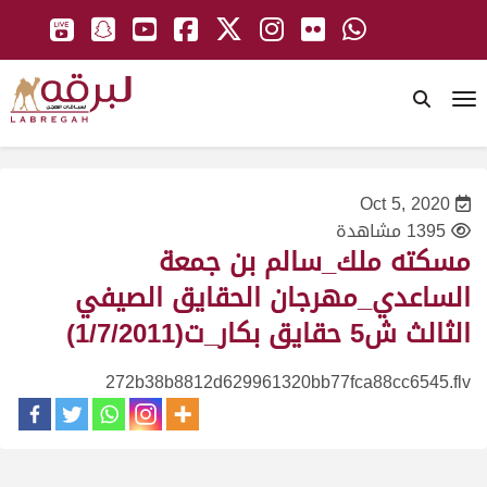
To
Oct 5, 2020
1395 مشاهدة
مسكته ملك_سالم بن جمعة
الساعدي_مهرجان الحقايق الصيفي
الثالث ش5 حقايق بكار_ت(1/7/2011)
272b38b8812d629961320bb77fca88cc6545.flv