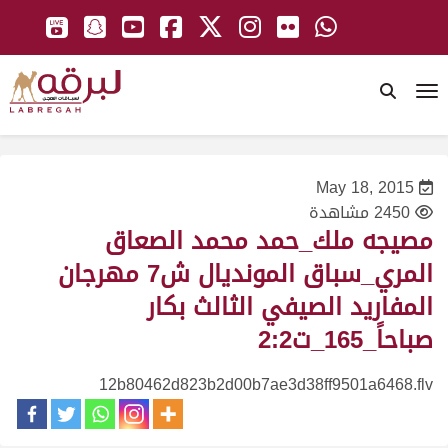
To
May 18, 2015
2450 مشاهدة
مصيجه ملك_حمد محمد الصعاق
المري_سباق المونديال ش7 مهرجان
المفاريد الصيفي الثالث بكار
صباحاً_165_ت2:2
12b80462d823b2d00b7ae3d38ff9501a6468.flv