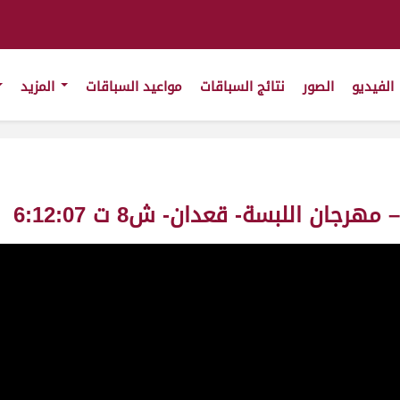
الفيديو
الصور
نتائج السباقات
مواعيد السباقات
المزيد
ان اللبسة- قعدان- ش8 ت 6:12:07