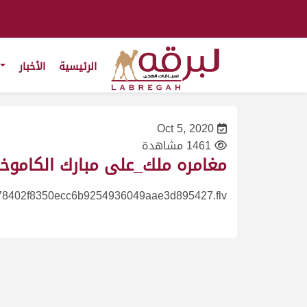
الرئيسية
الأخبار
Oct 5, 2020
1461 مشاهدة
مغامره ملك_على مبارك الكاموخه سبا
78402f8350ecc6b9254936049aae3d895427.flv