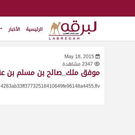
الرئيسية
الأخبار
May 18, 2015
2347 مشاهدة
موفق ملك_صالح بن مسلم بن عقيل ش4 شارة سعيد محمد السومالي للمفا
4263ab33ff37732518410649fe96148a4455.flv