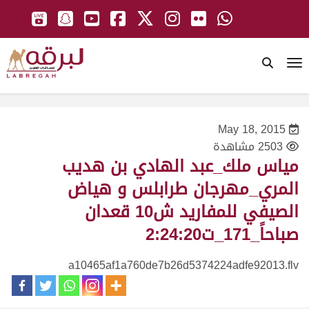
To
May 18, 2015
2503 مشاهدة
مياس ملك_عبد الهادي بن هديب
المري_مهرجان طرابلس و هياض
الصيفي للمفاريد ش10 قعدان
صباحاً_171_ت2:24:20
a10465af1a760de7b26d5374224adfe92013.flv