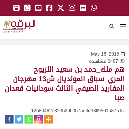
To
May 18, 2015
2487 مشاهدة
هم ملك_حمد بن سعيد اللزيوح
المري_سباق المونديال ش13 مهرجان
المفاريد الصيفي الثالث سودانيات قعدان
صبا
12b80462d823b2d00b7ae3d38ff9501a875.flv