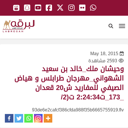
To
May 18, 2015
2593 مشاهدة
وحيشان ملك_خالد بن سعيد
الشهواني_مهرجان طرابلس و هياض
الصيفي للمفاريد ش20 قعدان
_173_ت2:24:34 ت(2/
93de6e2cafcf386cfda988f35b6665755919.flv